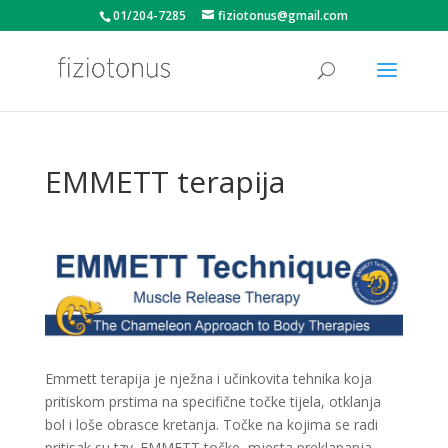
01/204-7285
fiziotonus@gmail.com
EMMETT terapija
Emmett terapija je nježna i učinkovita tehnika koja
pritiskom prstima na specifične točke tijela, otklanja
bol i loše obrasce kretanja. Točke na kojima se radi
pritisak su tzv. EMMETT točke, mjesta preklapanja