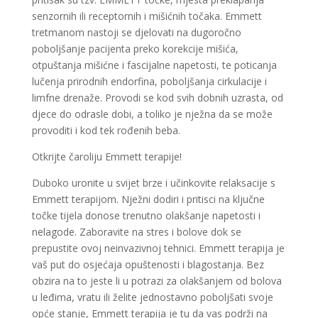
senzornih ili receptornih i mišićnih točaka. Emmett
tretmanom nastoji se djelovati na dugoročno
poboljšanje pacijenta preko korekcije mišića,
otpuštanja mišićne i fascijalne napetosti, te poticanja
lučenja prirodnih endorfina, poboljšanja cirkulacije i
limfne drenaže. Provodi se kod svih dobnih uzrasta, od
djece do odrasle dobi, a toliko je nježna da se može
provoditi i kod tek rođenih beba.
Otkrijte čaroliju Emmett terapije!
Duboko uronite u svijet brze i učinkovite relaksacije s
Emmett terapijom. Nježni dodiri i pritisci na ključne
točke tijela donose trenutno olakšanje napetosti i
nelagode. Zaboravite na stres i bolove dok se
prepustite ovoj neinvazivnoj tehnici. Emmett terapija je
vaš put do osjećaja opuštenosti i blagostanja. Bez
obzira na to jeste li u potrazi za olakšanjem od bolova
u leđima, vratu ili želite jednostavno poboljšati svoje
opće stanje, Emmett terapija je tu da vas podrži na