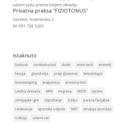
vašem putu prema boljem zdravlju.
Privatna praksa “FIZIOTONUS”
Sesvete, Kvarnerska 2.
M: 091 728 5265
Istaknuto
bolnost
cervikalna bol
dodir
emm-tech
emmett
fascija
glavobolja
josip glasnović
kinesiotape
kinesiotaping
kralježnica
kronična bol
Limfna drenaža
MFR
migrena
MSTR
nježno
olimpijske igre
otpuštanje
Ožiljci
pareza facijalisa
relaksacija
sportske ozljede
SWT
terapija sportaša
trakcija
udarni val