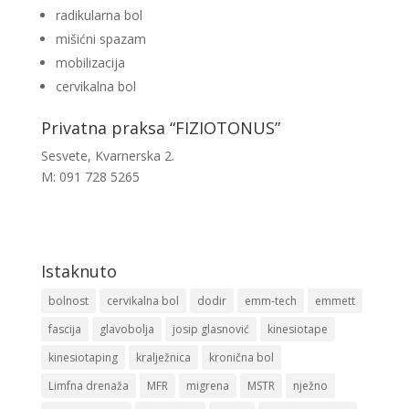
radikularna bol
mišićni spazam
mobilizacija
cervikalna bol
Privatna praksa “FIZIOTONUS”
Sesvete, Kvarnerska 2.
M: 091 728 5265
Istaknuto
bolnost
cervikalna bol
dodir
emm-tech
emmett
fascija
glavobolja
josip glasnović
kinesiotape
kinesiotaping
kralježnica
kronična bol
Limfna drenaža
MFR
migrena
MSTR
nježno